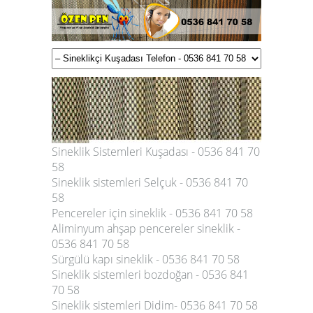
Sineklik Sistemleri Kuşadası - 0536 841 70
58
Sineklik sistemleri Selçuk - 0536 841 70
58
Pencereler için sineklik - 0536 841 70 58
Aliminyum ahşap pencereler sineklik -
0536 841 70 58
Sürgülü kapı sineklik - 0536 841 70 58
Sineklik sistemleri bozdoğan - 0536 841
70 58
Sineklik sistemleri Didim- 0536 841 70 58