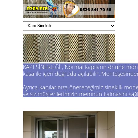
KAPI SİNEKLİĞİ
, Normal kapıların önüne monte 
kasa ile içeri doğruda açılabilir. Menteşesinden 
Ayrıca kapılarınıza önereceğimiz sineklik mode
ve siz müşterilerimizin memnun kalmasını sağl