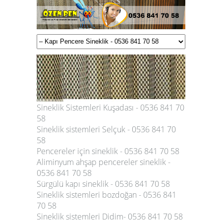
Sineklik Sistemleri Kuşadası - 0536 841 70
58
Sineklik sistemleri Selçuk - 0536 841 70
58
Pencereler için sineklik - 0536 841 70 58
Aliminyum ahşap pencereler sineklik -
0536 841 70 58
Sürgülü kapı sineklik - 0536 841 70 58
Sineklik sistemleri bozdoğan - 0536 841
70 58
Sineklik sistemleri Didim- 0536 841 70 58