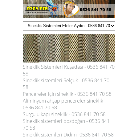
Sineklik Sistemleri Kuşadası - 0536 841 70
58
Sineklik sistemleri Selçuk - 0536 841 70
58
Pencereler için sineklik - 0536 841 70 58
Aliminyum ahşap pencereler sineklik -
0536 841 70 58
Sürgülü kapı sineklik - 0536 841 70 58
Sineklik sistemleri bozdoğan - 0536 841
70 58
Sineklik sistemleri Didim- 0536 841 70 58