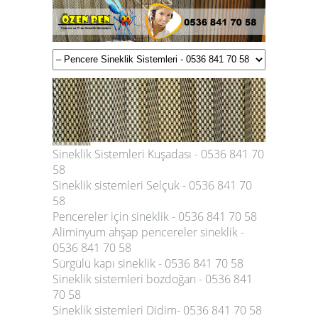
Sineklik Sistemleri Kuşadası - 0536 841 70
58
Sineklik sistemleri Selçuk - 0536 841 70
58
Pencereler için sineklik - 0536 841 70 58
Aliminyum ahşap pencereler sineklik -
0536 841 70 58
Sürgülü kapı sineklik - 0536 841 70 58
Sineklik sistemleri bozdoğan - 0536 841
70 58
Sineklik sistemleri Didim- 0536 841 70 58