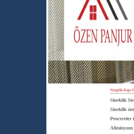
Sürgülü Kapı Si
Sineklik Si
Sineklik sis
Pencereler i
Aliminyum a