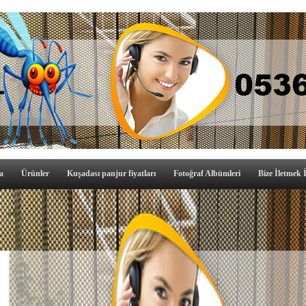
a
Ürünler
Kuşadası panjur fiyatları
Fotoğraf Albümleri
Bize İletmek İ