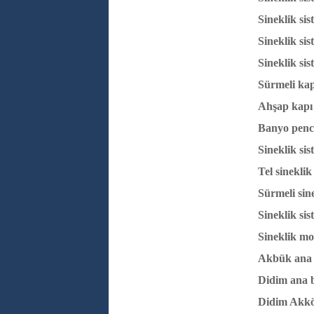
Sineklik si
Sineklik sis
Sineklik si
Sürmeli kapı
Ahşap kapı 
Banyo pence
Sineklik si
Tel sineklik
Sürmeli sin
Sineklik si
Sineklik mo
Akbük ana b
Didim ana b
Didim Akköy